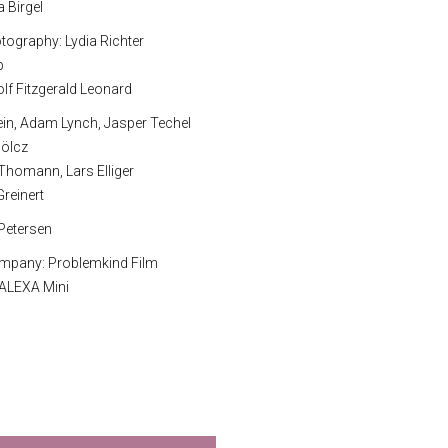
a Birgel
tography: Lydia Richter
p
lf Fitzgerald Leonard
lein, Adam Lynch, Jasper Techel
Bölcz
 Thomann, Lars Elliger
Greinert
 Petersen
mpany: Problemkind Film
 ALEXA Mini