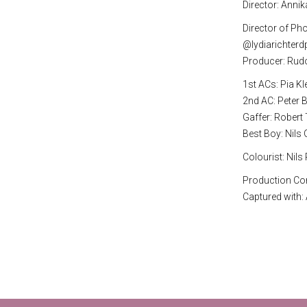
Director: Annik
Director of Pho
@lydiarichterd
Producer: Rudo
1st ACs: Pia K
2nd AC: Peter 
Gaffer: Robert
Best Boy: Nils 
Colourist: Nils
Production Co
Captured with: